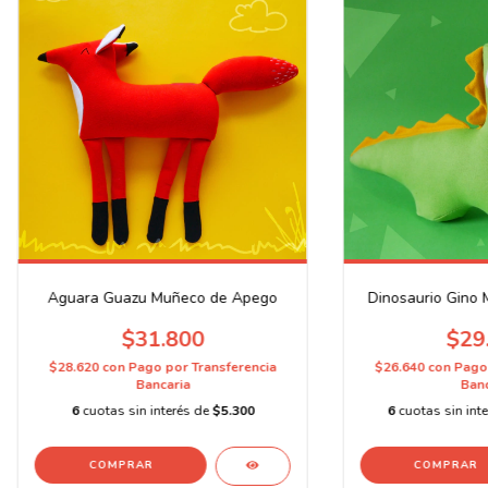
Aguara Guazu Muñeco de Apego
Dinosaurio Gino
$31.800
$29
$28.620
con
Pago por Transferencia
$26.640
con
Pago 
Bancaria
Banc
6
cuotas sin interés de
$5.300
6
cuotas sin int