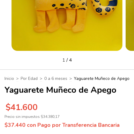
1
/
4
Inicio
>
Por Edad
>
0 a 6 meses
>
Yaguarete Muñeco de Apego
Yaguarete Muñeco de Apego
$41.600
Precio sin impuestos
$34.380,17
$37.440
con
Pago por Transferencia Bancaria